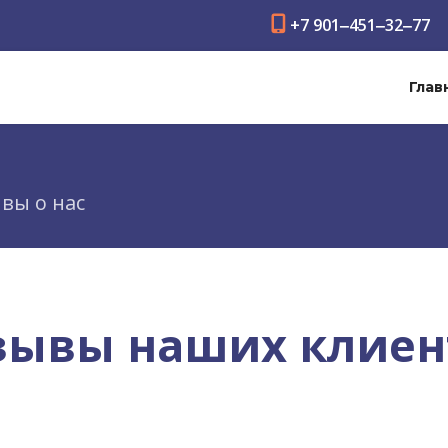
+7 901‒451‒32‒77
Глав
вы о нас
зывы наших клиен