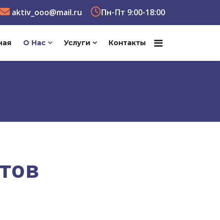
aktiv_ooo@mail.ru
Пн-Пт 9:00-18:00
ная
О Нас
Услуги
Контакты
тов